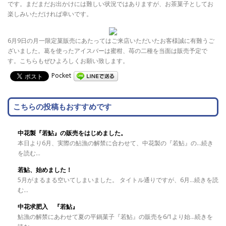
です。まだまだお出かけには難しい状況ではありますが、お茶菓子としてお
楽しみいただければ幸いです。
6月9日の月一限定菓販売にあたってはご来店いただいたお客様誠に有難うご
ざいました。葛を使ったアイスバーは蜜柑、苺の二種を当面は販売予定で
す。こちらもぜひよろしくお願い致します。
Pocket
こちらの投稿もおすすめです
中花製『若鮎』の販売をはじめました。
本日より6月、実際の鮎漁の解禁に合わせて、中花製の『若鮎』の...続き
を読む...
若鮎、始めました！
5月がまるまる空いてしまいました。 タイトル通りですが、6月...続きを読
む...
中花求肥入 『若鮎』
鮎漁の解禁にあわせて夏の平鍋菓子『若鮎』の販売を6/1より始...続きを