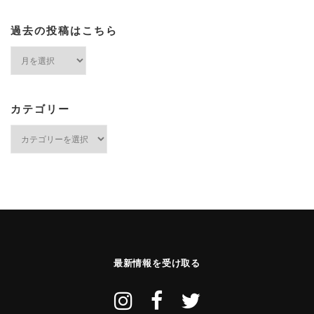
過去の投稿はこちら
過
去
の
投
稿
カテゴリー
は
カ
こ
テ
ち
ゴ
ら
リ
ー
最新情報を受け取る