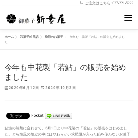
ご注文はこちら: 027-221-5222
コ
ン
メニュー
テ
ン
ツ
ホーム
和菓子絵日記
季節のお菓子
今年も中花製「若鮎」の販売を始めまし
へ
ホーム
新妻屋について
お菓子のご案内
た
ス
キ
ッ
プ
今年も中花製「若鮎」の販売を始め
店舗のご案内
和菓子絵日記
お問合せ
ました
2020年6月12日
2020年10月3日
Pocket
鮎漁の解禁に合わせて、6月1日より中花製の『若鮎』の販売をはじめまし
た。どら焼風の焼皮の中にはやわらかい求肥餅が入った餡を使わないお菓子