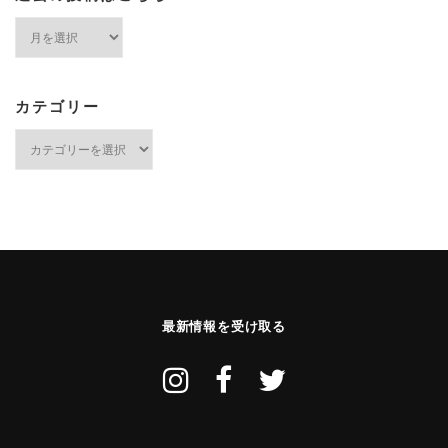
過
去
の
投
稿
カテゴリー
は
カ
こ
テ
ち
ゴ
ら
リ
ー
最新情報を受け取る