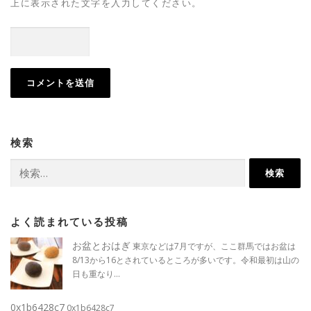
上に表示された文字を入力してください。
検索
検
索:
よく読まれている投稿
お盆とおはぎ
東京などは7月ですが、ここ群馬ではお盆は
8/13から16とされているところが多いです。令和最初は山の
日も重なり...
0x1b6428c7
0x1b6428c7