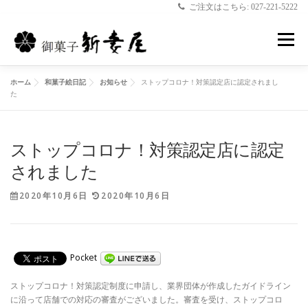
ご注文はこちら: 027-221-5222
コ
ン
メニュー
テ
ン
ツ
ホーム
和菓子絵日記
お知らせ
ストップコロナ！対策認定店に認定されまし
へ
ホーム
新妻屋について
お菓子のご案内
た
ス
キ
ッ
プ
ストップコロナ！対策認定店に認定
店舗のご案内
和菓子絵日記
お問合せ
されました
2020年10月6日
2020年10月6日
Pocket
ストップコロナ！対策認定制度に申請し、業界団体が作成したガイドライン
に沿って店舗での対応の審査がございました。審査を受け、ストップコロ