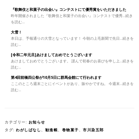
『歌舞伎と和菓子の出会い』コンテストにて優秀賞をいただきました
昨年開催されました『歌舞伎と和菓子の出会い』コンテストで優秀...続き
を読む...
大雪！
本日は、予報通りの大雪となっています！ 今朝の上毛新聞で先日...続きを
読む...
[令和二年元旦]あけましておめでとうございます
あけましておめでとうございます。 謹んで初春のお喜びを申し上...続きを
読む...
第4回前橋四公祭が10月5日に群馬会館にて行われます
ここのところ週末ごとにイベントがあり、賑やかですね。 今週末...続きを
読む...
カテゴリー:
お知らせ
タグ:
わがしばなし
、
勧進帳
、
巻物菓子
、
市川染五郎