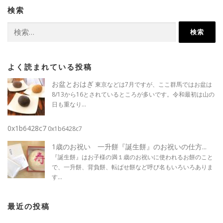
検索
検
索:
よく読まれている投稿
お盆とおはぎ
東京などは7月ですが、ここ群馬ではお盆は
8/13から16とされているところが多いです。令和最初は山の
日も重なり...
0x1b6428c7
0x1b6428c7
1歳のお祝い 一升餅『誕生餅』のお祝いの仕方...
『誕生餅』はお子様の満１歳のお祝いに使われるお餅のこと
で、一升餅、背負餅、転ばせ餅など呼び名もいろいろありま
す...
最近の投稿