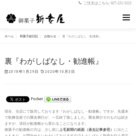
ご注文はこちら: 027-221-5222
コ
ン
メニュー
テ
ン
ツ
ホーム
和菓子絵日記
お知らせ
裏『わがしばなし・勧進帳』
へ
ホーム
新妻屋について
お菓子のご案内
ス
キ
ッ
裏『わがしばなし・勧進帳』
プ
店舗のご案内
和菓子絵日記
お問合せ
2018年1月29日
2020年10月3日
Pocket
現在、当店にて販売しております『わがしばなし・勧進帳』ですが、先週末
で歌舞伎座での襲名興行が、一旦終了致しました。襲名興行そのものは続き
ますが、演目が勧進帳から変わることになります。
御菓子の勧進帳の方は、少し前に
上毛新聞の紙面（過去記事参照）
に出たこ
ともあり、お問合せもいただいておりますのでもうしばらく販売を行う予定