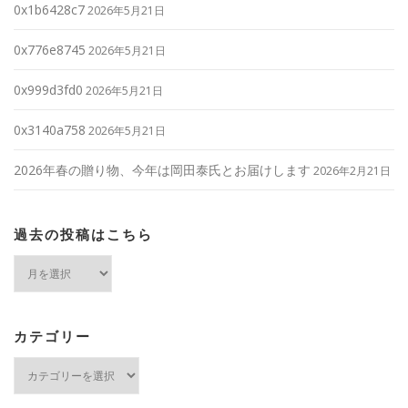
0x1b6428c7
2026年5月21日
0x776e8745
2026年5月21日
0x999d3fd0
2026年5月21日
0x3140a758
2026年5月21日
2026年春の贈り物、今年は岡田泰氏とお届けします
2026年2月21日
過去の投稿はこちら
過
去
の
投
稿
カテゴリー
は
カ
こ
テ
ち
ゴ