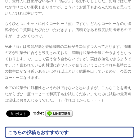
り、最終的には餡がないもの（『結び』）もお作りしました。お店ではなか
なか作りにくい形状もありますが、こういうお菓子もあるんだなあと思って
いただければ幸いです。
もうひとつ。セットに付くコーヒー『煎』ですが、どんなコーヒーなのか御
客様からご質問をたびたびいただきます。店頭ではある程度説明出来るので
すが、せっかくなので。
AGF『煎』は淡麗澄味と香醇濃味の二種が各二個ずつ入っております。濃味
の方が生菓子に合うと説明されており、澄味は和菓子全般に合うようとなっ
ております。で、ここで言う合う合わないですが、実は数値化できるようで
す。よく言われている肉料理に赤ワインが合うということでそれを基準にこ
の数字にかなり近いあるいはそれ以上という結果を出しているのが、今回の
コーヒーになります。
全ての和菓子に好相性というわけではないと思いますが、こんなことを考え
ながらぜひ一度コーヒーで和菓子もお試しください。ちなみに試験の最高点
は澄味とおまんじゅうでした。（←作ればよかった・・・）
Pocket
こちらの投稿もおすすめです