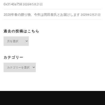
0x3140a758
2026年5月21日
2026年春の贈り物、今年は岡田泰氏とお届けします
2026年2月21日
過去の投稿はこちら
過
去
の
投
稿
カテゴリー
は
カ
こ
テ
ち
ゴ
ら
リ
ー