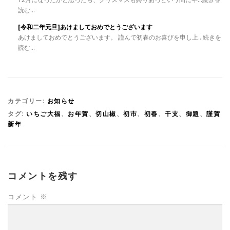
読む...
[令和二年元旦]あけましておめでとうございます
あけましておめでとうございます。 謹んで初春のお喜びを申し上...続きを
読む...
カテゴリー:
お知らせ
タグ:
いちご大福
、
お年賀
、
切山椒
、
初市
、
初春
、
干支
、
御題
、
謹賀
新年
コメントを残す
コメント
※