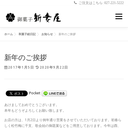
ご注文はこちら: 027-221-5222
コ
ン
メニュー
テ
ン
ツ
ホーム
和菓子絵日記
お知らせ
新年のご挨拶
へ
ホーム
新妻屋について
お菓子のご案内
ス
キ
ッ
新年のご挨拶
プ
店舗のご案内
和菓子絵日記
お問合せ
2017年1月5日
2020年9月22日
Pocket
あけましておめでとうございます。
本年もどうぞよろしくお願い致します。
お店の方は、1月2日より例年通り営業をさせていただいております。初春ら
しく松竹梅に干支、歌会始の御題菓などをご用意しております。今年は酉、