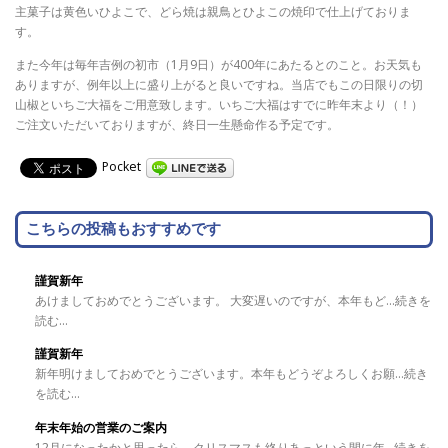
主菓子は黄色いひよこで、どら焼は親鳥とひよこの焼印で仕上げておりま
す。
また今年は毎年吉例の初市（1月9日）が400年にあたるとのこと。お天気も
ありますが、例年以上に盛り上がると良いですね。当店でもこの日限りの切
山椒といちご大福をご用意致します。いちご大福はすでに昨年末より（！）
ご注文いただいておりますが、終日一生懸命作る予定です。
Pocket
こちらの投稿もおすすめです
謹賀新年
あけましておめでとうございます。 大変遅いのですが、本年もど...続きを
読む...
謹賀新年
新年明けましておめでとうございます。本年もどうぞよろしくお願...続き
を読む...
年末年始の営業のご案内
12月になったかと思ったら、クリスマスも終りあっという間に年...続きを