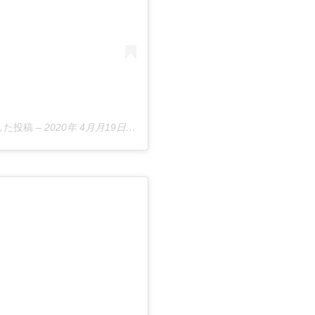
アした投稿
–
2020年 4月月19日午前3時57分PDT