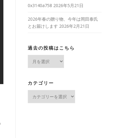
0x3140a758
2026年5月21日
2026年春の贈り物、今年は岡田泰氏
とお届けします
2026年2月21日
過去の投稿はこちら
過
去
の
投
カテゴリー
稿
カ
は
テ
こ
ゴ
ち
、
リ
ら
ー
う