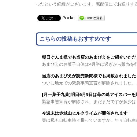
ったという経緯がございます。宅配便にてお送りす
Pocket
こちらの投稿もおすすめです
朝日ぐんま様でも当店のあまびえをご紹介いただ
あまびえのお菓子自体は4月半ば過ぎから販売を行い、
当店のあまびえが読売新聞様でも掲載されました
ついに地元での緊急事態宣言が解除されました。まだま
[月一菓子九菓]明日6月9日は苺の葛アイスバー
緊急事態宣言が解除され、まだまだですが多少は日常生
今週末は赤城山ヒルクライムが開催されます
実は私も自転車時々乗っていますが、年々自転車に乗っ