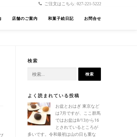
ご注文はこちら: 027-221-5222
内
店舗のご案内
和菓子絵日記
お問合せ
検索
検
索:
よく読まれている投稿
お盆とおはぎ
東京など
は7月ですが、ここ群馬
ではお盆は8/13から16
とされているところが
多いです。令和最初は山の日も重な
び