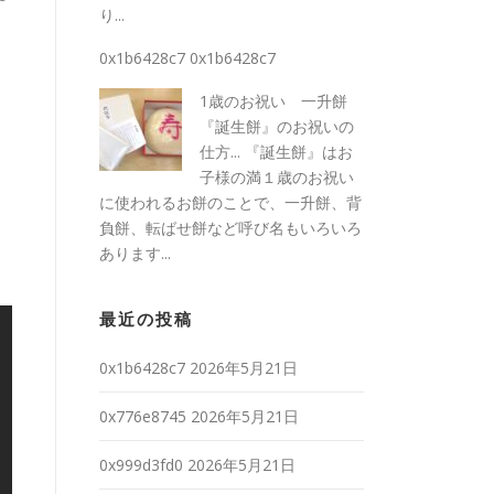
り...
タ
0x1b6428c7
0x1b6428c7
1歳のお祝い 一升餅
『誕生餅』のお祝いの
仕方...
『誕生餅』はお
子様の満１歳のお祝い
に使われるお餅のことで、一升餅、背
負餅、転ばせ餅など呼び名もいろいろ
あります...
最近の投稿
0x1b6428c7
2026年5月21日
0x776e8745
2026年5月21日
0x999d3fd0
2026年5月21日