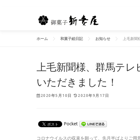
コ
ン
テ
ン
ホーム
和菓子絵日記
お知らせ
上毛新聞
ツ
へ
ス
キ
上毛新聞様、群馬テレ
ッ
プ
いただきました！
2020年5月10日
2020年9月17日
Pocket
コロナウイルスの収束を願って、先月半ばよりご用意