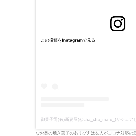
この投稿をInstagramで見る
御菓子司(有)新妻屋(@cha_cha_maru_)がシェ
なお奥の焼き菓子のあまびえは友人がコロナ対応の